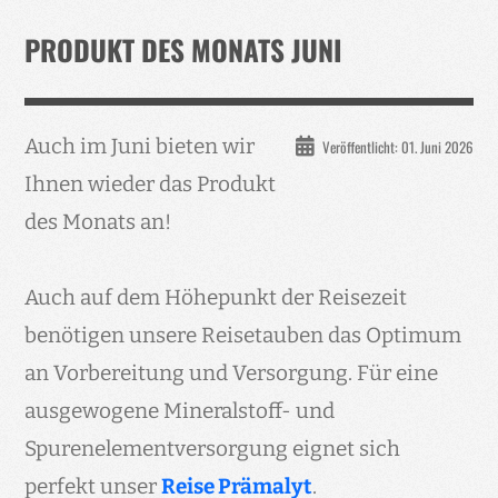
Verband
PRODUKT DES MONATS JUNI
Events
Taubenklinik
Auch im Juni bieten wir
Veröffentlicht: 01. Juni 2026
Kohaus Förderv.
Ihnen wieder das Produkt
Tierschutz
des Monats an!
Medien
Jugendliche
Auch auf dem Höhepunkt der Reisezeit
benötigen unsere Reisetauben das Optimum
an Vorbereitung und Versorgung. Für eine
ausgewogene Mineralstoff- und
Spurenelementversorgung eignet sich
perfekt unser
Reise Prämalyt
.