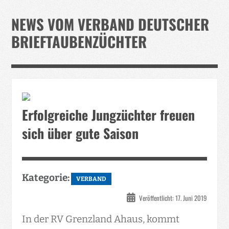
Verband
NEWS VOM VERBAND DEUTSCHER
Events
BRIEFTAUBENZÜCHTER
Taubenklinik
Kohaus Förderv.
Tierschutz
Erfolgreiche Jungzüchter freuen
Medien
sich über gute Saison
Jugendliche
Kategorie:
VERBAND
Veröffentlicht: 17. Juni 2019
In der RV Grenzland Ahaus, kommt