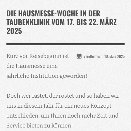
Verband
DIE HAUSMESSE-WOCHE IN DER
Events
TAUBENKLINIK VOM 17. BIS 22. MÄRZ
2025
Taubenklinik
Kohaus Förderv.
Tierschutz
Kurz vor Reisebeginn ist
Veröffentlicht: 10. März 2025
Medien
die Hausmesse eine
Jugendliche
jährliche Institution geworden!
Doch wer rastet, der rostet und so haben wir
uns in diesem Jahr für ein neues Konzept
entschieden, um Ihnen noch mehr Zeit und
Service bieten zu können!