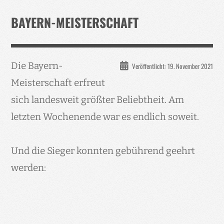
Verband
BAYERN-MEISTERSCHAFT
Events
Taubenklinik
Die Bayern-
Veröffentlicht: 19. November 2021
Kohaus Förderv.
Meisterschaft erfreut
Tierschutz
sich landesweit größter Beliebtheit. Am
Medien
letzten Wochenende war es endlich soweit.
Jugendliche
Und die Sieger konnten gebührend geehrt
werden: